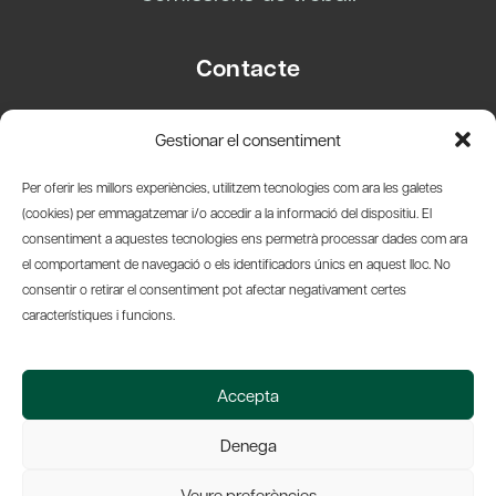
Contacte
Carrer Basea, 8
Gestionar el consentiment
08003 Barcelona
T.
+34 93 319 28 54
Per oferir les millors experiències, utilitzem tecnologies com ara les galetes
info@amicsdelpais.com
(cookies) per emmagatzemar i/o accedir a la informació del dispositiu. El
consentiment a aquestes tecnologies ens permetrà processar dades com ara
Suscripció Newsletter
el comportament de navegació o els identificadors únics en aquest lloc. No
consentir o retirar el consentiment pot afectar negativament certes
LinkedIn
YouTub
X
Bl
característiques i funcions.
© 2026 Societat Econòmica Barcelonesa d'Amics del País
Accepta
Política de Privacidad y Avís Legal
Política de Cookies
Denega
Web by Ideamatic
Veure preferències