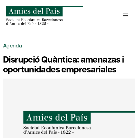
Saltar
al
contenido
Agenda
Disrupció Quàntica: amenazas i
oportunidades empresariales