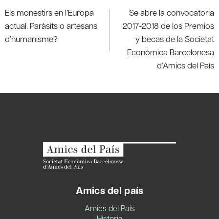
de
Els monestirs en l’Europa
Se abre la convocatoria
entradas
actual. Paràsits o artesans
2017-2018 de los Premios
d’humanisme?
y becas de la Societat
Econòmica Barcelonesa
d’Amics del País
Amics del país
Amics del País
Historia