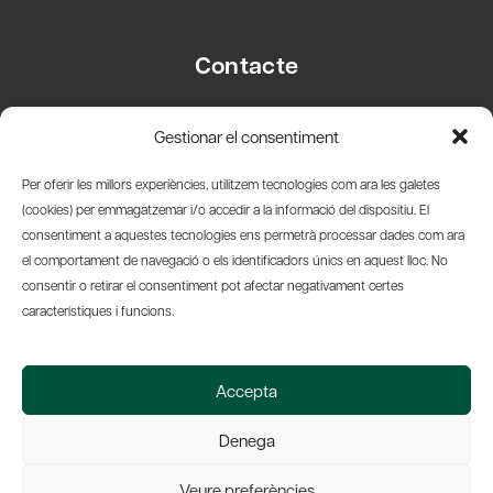
Contacte
Carrer Basea, 8
Gestionar el consentiment
08003 Barcelona
T.
+34 93 319 28 54
Per oferir les millors experiències, utilitzem tecnologies com ara les galetes
info@amicsdelpais.com
(cookies) per emmagatzemar i/o accedir a la informació del dispositiu. El
consentiment a aquestes tecnologies ens permetrà processar dades com ara
Suscripció Newsletter
el comportament de navegació o els identificadors únics en aquest lloc. No
consentir o retirar el consentiment pot afectar negativament certes
LinkedIn
YouTub
X
Bl
característiques i funcions.
© 2026 Societat Econòmica Barcelonesa d'Amics del País
Accepta
Política de Privacidad y Avís Legal
Política de Cookies
Denega
Web by Ideamatic
Veure preferències