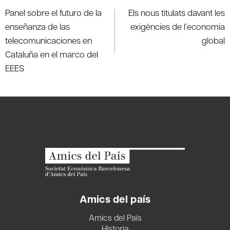
de
Panel sobre el futuro de la
Els nous titulats davant les
entradas
enseñanza de las
exigències de l´economia
telecomunicaciones en
global
Cataluña en el marco del
EEES
Amics del país
Amics del País
Historia