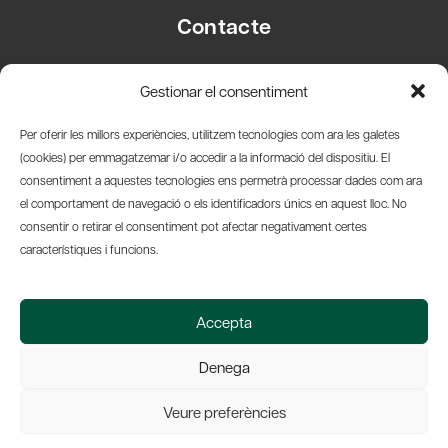
Contacte
Carrer Basea, 8
Gestionar el consentiment
08003 Barcelona
T.
+34 93 319 28 54
Per oferir les millors experiències, utilitzem tecnologies com ara les galetes
info@amicsdelpais.com
(cookies) per emmagatzemar i/o accedir a la informació del dispositiu. El
consentiment a aquestes tecnologies ens permetrà processar dades com ara
Suscripció Newsletter
el comportament de navegació o els identificadors únics en aquest lloc. No
consentir o retirar el consentiment pot afectar negativament certes
LinkedIn
YouTub
X
Bl
característiques i funcions.
© 2026 Societat Econòmica Barcelonesa d'Amics del País
Accepta
Política de Privacidad y Avís Legal
Política de Cookies
Denega
Web by Ideamatic
Veure preferències