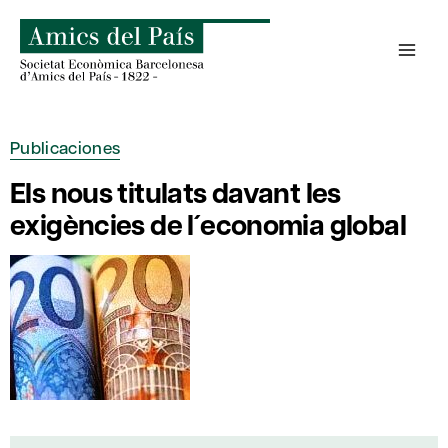
Saltar
al
contenido
Publicaciones
Els nous titulats davant les
exigències de l´economia global