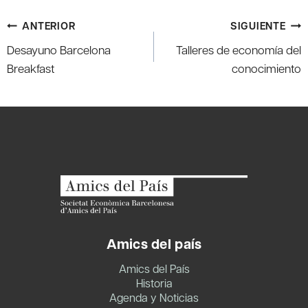
Navegación
ANTERIOR
SIGUIENTE
de
Desayuno Barcelona
Talleres de economía del
entradas
Breakfast
conocimiento
Amics del país
Amics del País
Historia
Agenda y Noticias