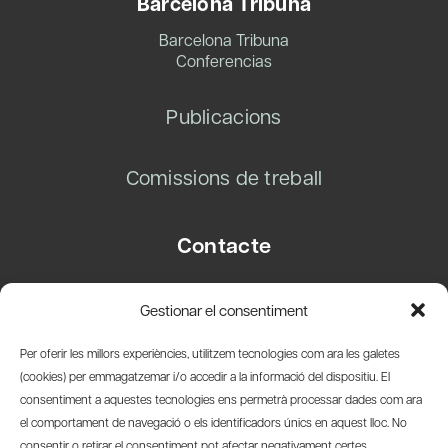
Barcelona Tribuna
Barcelona Tribuna
Conferencias
Publicacions
Comissions de treball
Contacte
Carrer Basea, 8
Gestionar el consentiment
08003 Barcelona
T.
+34 93 319 28 54
Per oferir les millors experiències, utilitzem tecnologies com ara les galetes
info@amicsdelpais.com
(cookies) per emmagatzemar i/o accedir a la informació del dispositiu. El
consentiment a aquestes tecnologies ens permetrà processar dades com ara
Suscripció Newsletter
el comportament de navegació o els identificadors únics en aquest lloc. No
consentir o retirar el consentiment pot afectar negativament certes