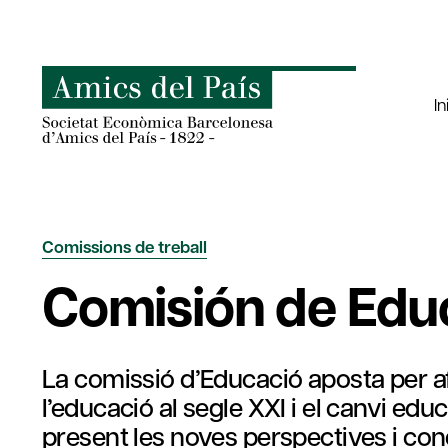
Saltar
al
contenido
In
Comissions de treball
Comisión de Edu
La comissió d’Educació aposta per a
l’educació al segle XXI i el canvi edu
present les noves perspectives i co