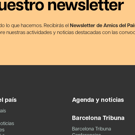
uestro newsletter
odo lo que hacemos. Recibirás el
Newsletter de Amics del Paí
e nuestras actividades y noticias destacadas con las convoc
l país
Agenda y noticias
aís
Barcelona Tribuna
oticias
Barcelona Tribuna
es
Conferencias