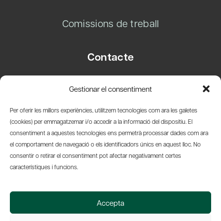
Comissions de treball
Contacte
Carrer Basea, 8
Gestionar el consentiment
08003 Barcelona
T.
+34 93 319 28 54
Per oferir les millors experiències, utilitzem tecnologies com ara les galetes
info@amicsdelpais.com
(cookies) per emmagatzemar i/o accedir a la informació del dispositiu. El
consentiment a aquestes tecnologies ens permetrà processar dades com ara
Suscripció Newsletter
el comportament de navegació o els identificadors únics en aquest lloc. No
consentir o retirar el consentiment pot afectar negativament certes
LinkedIn
YouTub
X
Bl
característiques i funcions.
© 2026 Societat Econòmica Barcelonesa d'Amics del País
Accepta
Política de Privacidad y Avís Legal
Política de Cookies