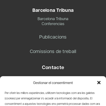
Barcelona Tribuna
Barcelona Tribuna
Conferencias
Publicacions
Comissions de treball
Contacte
Carrer Basea, 8
Gestionar el consentiment
08003 Barcelona
T.
+34 93 319 28 54
Per oferir les millors experiències, utilitzem tecnologies com ara les galetes
info@amicsdelpais.com
(cookies) per emmagatzemar i/o accedir a la informació del dispositiu. El
consentiment a aquestes tecnologies ens permetrà processar dades com ara