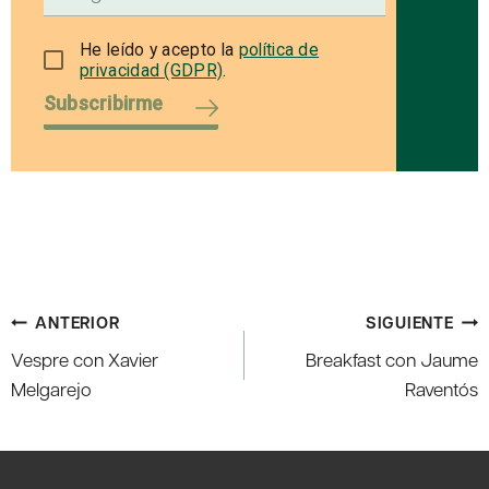
He leído y acepto la
política de
privacidad (GDPR)
.
Subscribirme
Navegación
ANTERIOR
SIGUIENTE
de
Vespre con Xavier
Breakfast con Jaume
entradas
Melgarejo
Raventós