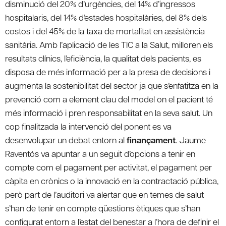
disminució del 20% d’urgències, del 14% d’ingressos
hospitalaris, del 14% d’estades hospitalàries, del 8% dels
costos i del 45% de la taxa de mortalitat en assistència
sanitària. Amb l’aplicació de les TIC a la Salut, milloren els
resultats clínics, l’eficiència, la qualitat dels pacients, es
disposa de més informació per a la presa de decisions i
augmenta la sostenibilitat del sector ja que s’enfatitza en la
prevenció com a element clau del model on el pacient té
més informació i pren responsabilitat en la seva salut. Un
cop finalitzada la intervenció del ponent es va
desenvolupar un debat entorn al
finançament
. Jaume
Raventós va apuntar a un seguit d’opcions a tenir en
compte com el pagament per activitat, el pagament per
càpita en crònics o la innovació en la contractació pública,
però part de l’auditori va alertar que en temes de salut
s’han de tenir en compte qüestions ètiques que s’han
configurat entorn a l’estat del benestar a l’hora de definir el