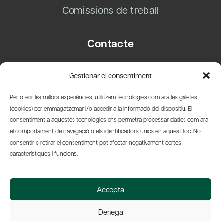
Comissions de treball
Contacte
Carrer Basea, 8
Gestionar el consentiment
08003 Barcelona
T.
+34 93 319 28 54
Per oferir les millors experiències, utilitzem tecnologies com ara les galetes
info@amicsdelpais.com
(cookies) per emmagatzemar i/o accedir a la informació del dispositiu. El
consentiment a aquestes tecnologies ens permetrà processar dades com ara
Suscripció Newsletter
el comportament de navegació o els identificadors únics en aquest lloc. No
consentir o retirar el consentiment pot afectar negativament certes
LinkedIn
YouTub
X
Bl
característiques i funcions.
© 2026 Societat Econòmica Barcelonesa d'Amics del País
Accepta
Política de Privacidad y Avís Legal
Política de Cookies
Denega
Web by Ideamatic