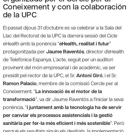
Coneixement y con la colaboración
de la UPC
El passat dijous 31 d’octubre es va celebrar a la Sala del
Llac del Rectorat de la UPC la darrera sessió del Cicle
eHealth amb la ponència “
eHealth, realitat i futur
”
protagonitzada per
Jaume Raventós
, director d’eHealth
de Telefònica Espanya. L’acte, seguit per un auditori
provinent del món empresarial i de acadèmic, va ser
presidit pel rector de la UPC, el Sr.
Antoni Giró
, i el Sr.
Ramon Palacio
, membre de la comissió Cercle per al
Coneixement. “
La innovació és el motor de la
transformació
”, va dir Jaume Raventós a l’iniciar la seva
ponència, “
i juntament amb la tecnologia ha de servir
per canviar els processos assistencials i la gestió
sanitària per fer-la més eficient i més sostenible
”. Però
perquè els resultats siguin els desitjats, la implementació