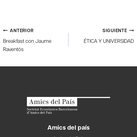
Navegación
ANTERIOR
SIGUIENTE
de
Breakfast con Jaume
ÉTICA Y UNIVERSIDAD
entradas
Raventós
Amics del país