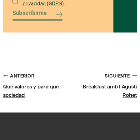
privacidad (GDPR)
.
Subscribirme
Navegación
ANTERIOR
SIGUIENTE
de
Qué valores y para qué
Breakfast amb l´Agustí
entradas
sociedad
Rohet