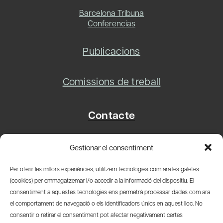
Barcelona Tribuna
Conferencias
Publicacions
Comissions de treball
Contacte
Carrer Basea, 8
Gestionar el consentiment
08003 Barcelona
T.
+34 93 319 28 54
Per oferir les millors experiències, utilitzem tecnologies com ara les galetes
info@amicsdelpais.com
(cookies) per emmagatzemar i/o accedir a la informació del dispositiu. El
consentiment a aquestes tecnologies ens permetrà processar dades com ara
Suscripció Newsletter
el comportament de navegació o els identificadors únics en aquest lloc. No
consentir o retirar el consentiment pot afectar negativament certes