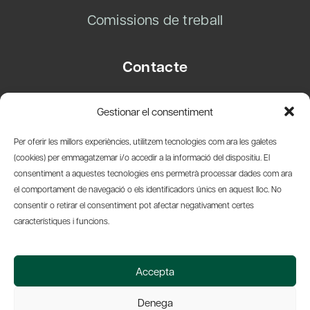
Comissions de treball
Contacte
Carrer Basea, 8
Gestionar el consentiment
08003 Barcelona
T.
+34 93 319 28 54
Per oferir les millors experiències, utilitzem tecnologies com ara les galetes
info@amicsdelpais.com
(cookies) per emmagatzemar i/o accedir a la informació del dispositiu. El
consentiment a aquestes tecnologies ens permetrà processar dades com ara
Suscripció Newsletter
el comportament de navegació o els identificadors únics en aquest lloc. No
consentir o retirar el consentiment pot afectar negativament certes
LinkedIn
YouTub
X
Bl
característiques i funcions.
© 2026 Societat Econòmica Barcelonesa d'Amics del País
Accepta
Política de Privacidad y Avís Legal
Política de Cookies
Denega
Web by Ideamatic