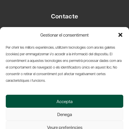
Contacte
Carrer Basea, 8
Gestionar el consentiment
08003 Barcelona
T.
+34 93 319 28 54
Per oferir les millors experiències, utilitzem tecnologies com ara les galetes
info@amicsdelpais.com
(cookies) per emmagatzemar i/o accedir a la informació del dispositiu. El
consentiment a aquestes tecnologies ens permetrà processar dades com ara
Suscripció Newsletter
el comportament de navegació o els identificadors únics en aquest lloc. No
consentir o retirar el consentiment pot afectar negativament certes
LinkedIn
YouTub
X
Bl
característiques i funcions.
© 2026 Societat Econòmica Barcelonesa d'Amics del País
Accepta
Política de Privacidad y Avís Legal
Política de Cookies
Denega
Web by Ideamatic
Veure preferències