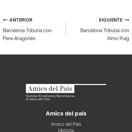
Navegación
ANTERIOR
SIGUIENTE
de
Barcelona Tribuna con
Barcelona Tribuna con
entradas
Pere Aragonès
Ximo Puig
Amics del país
Amics del País
Historia