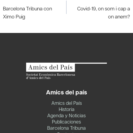
de
Barcelona Tribuna con
Covid-19, on som i cap a
entradas
Ximo Puig
on anem?
Amics del país
Amics del País
Historia
Agenda y Noticias
Publicaciones
Barcelona Tribuna