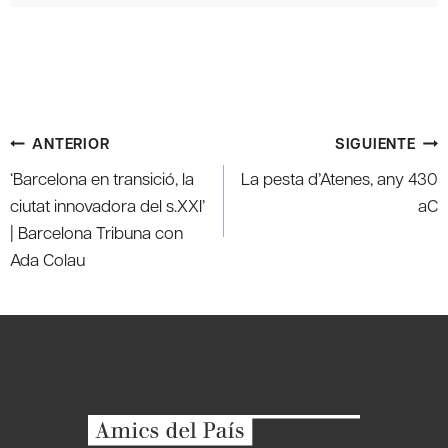
Navegación
ANTERIOR
SIGUIENTE
de
‘Barcelona en transició, la
La pesta d’Atenes, any 430
entradas
ciutat innovadora del s.XXI’
aC
| Barcelona Tribuna con
Ada Colau