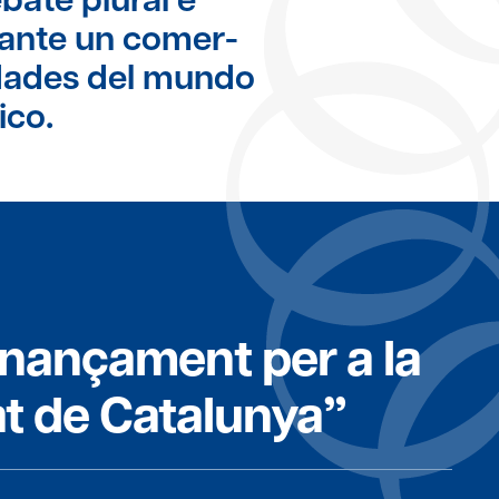
rante un comer-
dades del mundo
ico.
inançament per a la
at de Catalunya”