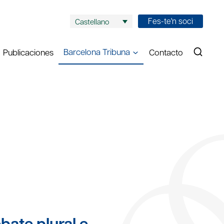
Fes-te'n soci
Castellano
Barcelona Tribuna
Publicaciones
Contacto
bate plural e