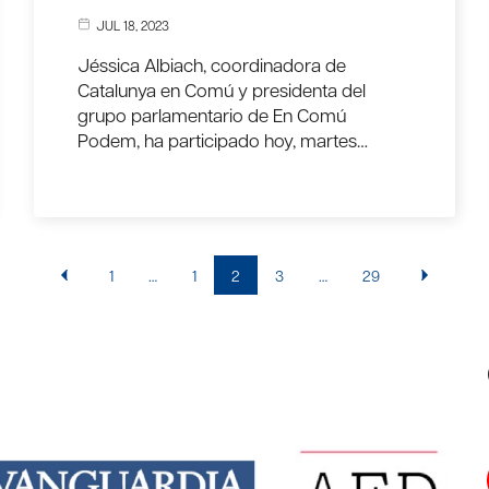
JUL 18, 2023
Jéssica Albiach, coordinadora de
Catalunya en Comú y presidenta del
grupo parlamentario de En Comú
Podem, ha participado hoy, martes…
1
…
1
2
3
…
29