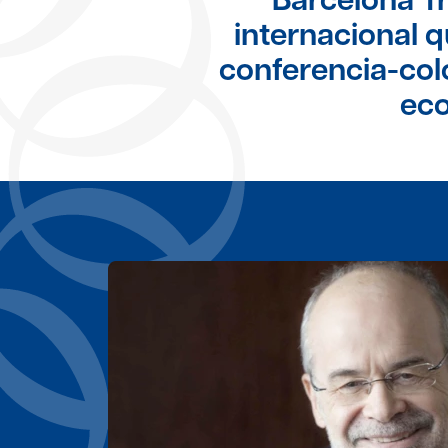
internacional 
conferencia-co
eco