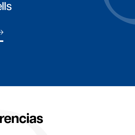
lls
rencias