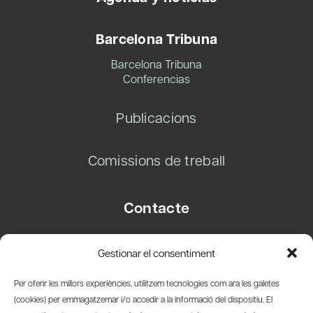
Barcelona Tribuna
Barcelona Tribuna
Conferencias
Publicacions
Comissions de treball
Contacte
Carrer Basea, 8
Gestionar el consentiment
08003 Barcelona
T.
+34 93 319 28 54
Per oferir les millors experiències, utilitzem tecnologies com ara les galetes
info@amicsdelpais.com
(cookies) per emmagatzemar i/o accedir a la informació del dispositiu. El