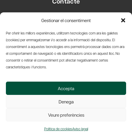
Contacte
Carrer Basea, 8
Gestionar el consentiment
08003 Barcelona
T.
+34 93 319 28 54
Per oferir les millors experiències, utilitzem tecnologies com ara les galetes
info@amicsdelpais.com
(cookies) per emmagatzemar i/o accedir a la informació del dispositiu. El
consentiment a aquestes tecnologies ens permetrà processar dades com ara
Suscripció Newsletter
el comportament de navegació o els identificadors únics en aquest lloc. No
consentir o retirar el consentiment pot afectar negativament certes
LinkedIn
YouTub
X
Bl
característiques i funcions.
© 2026 Societat Econòmica Barcelonesa d'Amics del País
Accepta
Política de Privacidad y Avís Legal
Política de Cookies
Denega
Web by Ideamatic
Veure preferències
Política de cookies
Aviso legal