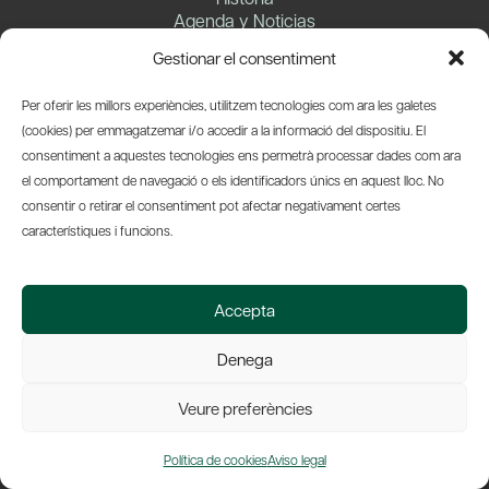
Agenda y Noticias
Publicaciones
Gestionar el consentiment
Barcelona Tribuna
Contacto
Per oferir les millors experiències, utilitzem tecnologies com ara les galetes
(cookies) per emmagatzemar i/o accedir a la informació del dispositiu. El
Premios
consentiment a aquestes tecnologies ens permetrà processar dades com ara
el comportament de navegació o els identificadors únics en aquest lloc. No
consentir o retirar el consentiment pot afectar negativament certes
Agenda y noticias
característiques i funcions.
Barcelona Tribuna
Accepta
Barcelona Tribuna
Conferencias
Denega
Veure preferències
Publicacions
Política de cookies
Aviso legal
Comissions de treball