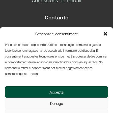
Comissions de treball
Contacte
Carrer Basea, 8
Gestionar el consentiment
08003 Barcelona
T.
+34 93 319 28 54
Per oferir les millors experiències, utilitzem tecnologies com ara les galetes
info@amicsdelpais.com
(cookies) per emmagatzemar i/o accedir a la informació del dispositiu. El
consentiment a aquestes tecnologies ens permetrà processar dades com ara
Suscripció Newsletter
el comportament de navegació o els identificadors únics en aquest lloc. No
consentir o retirar el consentiment pot afectar negativament certes
LinkedIn
YouTub
X
Bl
característiques i funcions.
© 2026 Societat Econòmica Barcelonesa d'Amics del País
Accepta
Política de Privacidad y Avís Legal
Política de Cookies
Denega
Web by Ideamatic