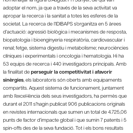
adoptar el nom, ja que a través de la seva activitat va
apropar la recerca i la sanitat a totes les esferes de la
societat. La recerca de l’IDIBAPS s’organitza en 5 àrees
d’actuació: agressió biològica i mecanismes de resposta,
biopatologia i bioenginyeria respiratòria, cardiovascular i
renal; fetge, sistema digestiu i metabolisme; neurociències
clíniques i experimentals i oncologia i hematologia. Hi ha
53 equips de recerca i 440 investigadors principals. Amb
la finalitat de
perseguir la competitivitat i afavorir
sinèrgies
, els laboratoris són oberts amb equipaments
compartits. Aquest sistema de funcionament, juntament
amb l’excel•lència dels seus investigadors, ha permès que
durant el 2011 s’hagin publicat 906 publicacions originals
en revistes internacionals que sumen un total de 4.725,06
punts de factor d’impacte global i que sumin 7 patents i 5
spin-offs des de la seva fundació. Tot i els bons resultats