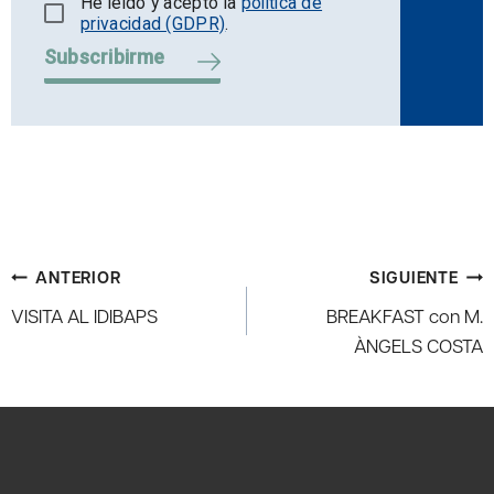
He leído y acepto la
política de
privacidad (GDPR)
.
Subscribirme
Navegación
ANTERIOR
SIGUIENTE
de
VISITA AL IDIBAPS
BREAKFAST con M.
entradas
ÀNGELS COSTA