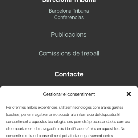
Barcelona Tribuna
Conferencias
Publicacions
Comissions de treball
Contacte
Carrer Basea, 8
Gestionar el consentiment
08003 Barcelona
T.
+34 93 319 28 54
Per oferir les millors experiències, utilitzem tecnologies com ara les galetes
info@amicsdelpais.com
(cookies) per emmagatzemar i/o accedir a la informació del dispositiu. El
consentiment a aquestes tecnologies ens permetrà processar dades com ara
Suscripció Newsletter
el comportament de navegació o els identificadors únics en aquest lloc. No
consentir o retirar el consentiment pot afectar negativament certes