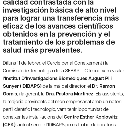
calidad contrastada con la
investigación básica de alto nivel
para lograr una transferencia más
eficaz de los avances científicos
obtenidos en la prevención y el
tratamiento de los problemas de
salud más prevalentes
.
Dilluns 11 de febrer, el Cercle per al Coneixement i la
Comissió de Tecnologia de la SEBAP – CTecno vam visitar
l
’Institut D’Investigacions Biomèdiques August Pi i
Sunyer (IDIBAPS)
de la mà del director, el
Dr. Ramon
Gomis
, i la gerent, la
Dra. Pastora Martínez
. Els assistents,
la majoria provinents del món empresarial amb un notori
perfil científic i tecnològic, vam tenir l’oportunitat de
conèixer les instal•lacions del
Centre Esther Koplowitz
(CEK)
, actual seu de l’IDIBAPS,on es troben laboratoris