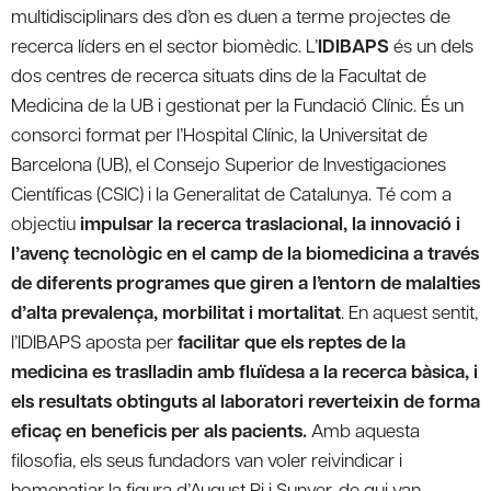
multidisciplinars des d’on es duen a terme projectes de
recerca líders en el sector biomèdic. L’
IDIBAPS
és un dels
dos centres de recerca situats dins de la Facultat de
Medicina de la UB i gestionat per la Fundació Clínic. És un
consorci format per l’Hospital Clínic, la Universitat de
Barcelona (UB), el Consejo Superior de Investigaciones
Científicas (CSIC) i la Generalitat de Catalunya. Té com a
objectiu
impulsar la recerca traslacional, la innovació i
l’avenç tecnològic en el camp de la biomedicina a través
de diferents programes que giren a l’entorn de malalties
d’alta prevalença, morbilitat i mortalitat
. En aquest sentit,
l’IDIBAPS aposta per
facilitar que els reptes de la
medicina es traslladin amb fluïdesa a la recerca bàsica, i
els resultats obtinguts al laboratori reverteixin de forma
eficaç en beneficis per als pacients.
Amb aquesta
filosofia, els seus fundadors van voler reivindicar i
homenatjar la figura d’August Pi i Sunyer, de qui van