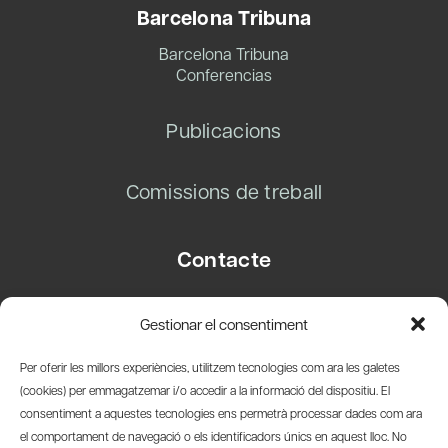
Barcelona Tribuna
Barcelona Tribuna
Conferencias
Publicacions
Comissions de treball
Contacte
Carrer Basea, 8
Gestionar el consentiment
08003 Barcelona
T.
+34 93 319 28 54
Per oferir les millors experiències, utilitzem tecnologies com ara les galetes
info@amicsdelpais.com
(cookies) per emmagatzemar i/o accedir a la informació del dispositiu. El
consentiment a aquestes tecnologies ens permetrà processar dades com ara
Suscripció Newsletter
el comportament de navegació o els identificadors únics en aquest lloc. No