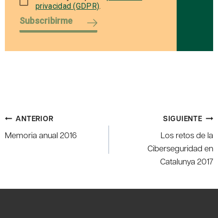
privacidad (GDPR)
.
Subscribirme
Navegación
ANTERIOR
SIGUIENTE
de
Memoria anual 2016
Los retos de la
entradas
Ciberseguridad en
Catalunya 2017