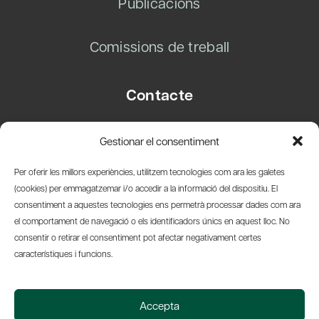
Publicacions
Comissions de treball
Contacte
Carrer Basea, 8
Gestionar el consentiment
08003 Barcelona
T.
+34 93 319 28 54
Per oferir les millors experiències, utilitzem tecnologies com ara les galetes
info@amicsdelpais.com
(cookies) per emmagatzemar i/o accedir a la informació del dispositiu. El
consentiment a aquestes tecnologies ens permetrà processar dades com ara
Suscripció Newsletter
el comportament de navegació o els identificadors únics en aquest lloc. No
consentir o retirar el consentiment pot afectar negativament certes
LinkedIn
YouTub
X
Bl
característiques i funcions.
© 2026 Societat Econòmica Barcelonesa d'Amics del País
Accepta