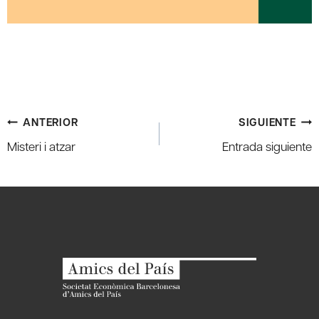
Navegación
ANTERIOR
SIGUIENTE
de
Misteri i atzar
Entrada siguiente
entradas