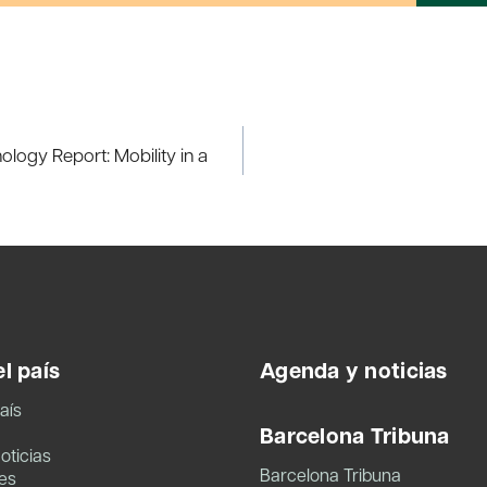
ology Report: Mobility in a
l país
Agenda y noticias
aís
Barcelona Tribuna
oticias
Barcelona Tribuna
es