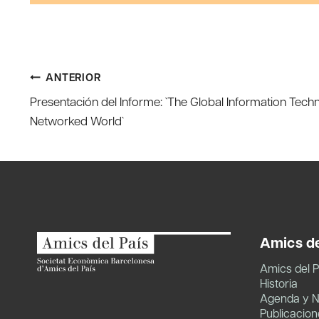
Navegación
ANTERIOR
Presentación del Informe: `The Global Information Techn
de
Networked World`
entradas
Amics de
Amics del P
Historia
Agenda y N
Publicacion