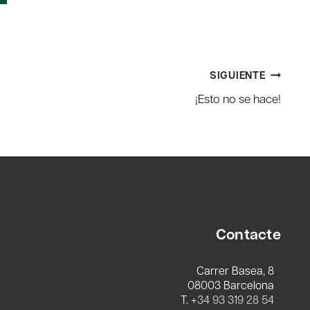
SIGUIENTE
¡Esto no se hace!
Contacte
Carrer Basea, 8
08003 Barcelona
T.
+34 93 319 28 54