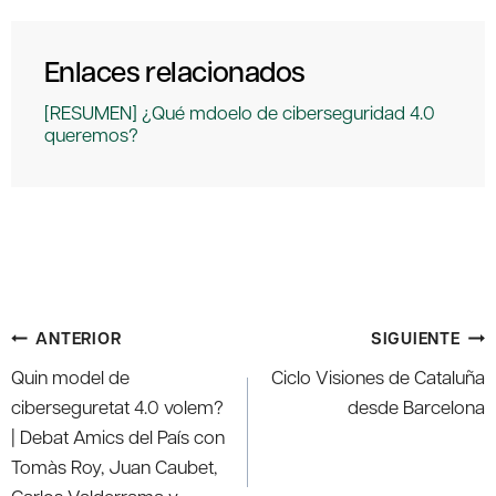
Enlaces relacionados
[RESUMEN] ¿Qué mdoelo de ciberseguridad 4.0
queremos?
Navegación
ANTERIOR
SIGUIENTE
de
Quin model de
Ciclo Visiones de Cataluña
entradas
ciberseguretat 4.0 volem?
desde Barcelona
| Debat Amics del País con
Tomàs Roy, Juan Caubet,
Carlos Valderrama y