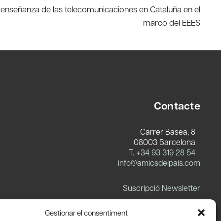
la enseñanza de las telecomunicaciones en Cataluña en el
marco del EEES
Contacte
Carrer Basea, 8
08003 Barcelona
T.
+34 93 319 28 54
info@amicsdelpais.com
Suscripció Newsletter
LinkedIn
YouTube
X
Blues
Gestionar el consentiment