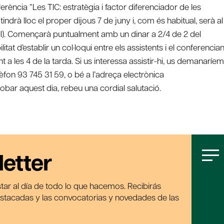
rència “Les TIC: estratègia i factor diferenciador de les
drà lloc el proper dijous 7 de juny i, com és habitual, serà al
ll). Començarà puntualment amb un dinar a 2/4 de 2 del
itat d’establir un col·loqui entre els assistents i el conferencian
t a les 4 de la tarda. Si us interessa assistir-hi, us demanaríem
lèfon 93 745 31 59, o bé a l’adreça electrònica
obar aquest dia, rebeu una cordial salutació.
letter
tar al día de todo lo que hacemos. Recibirás
estacadas y las convocatorias y novedades de las