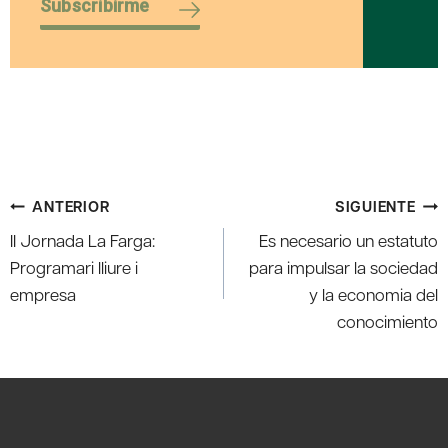
Subscribirme
Navegación
ANTERIOR
SIGUIENTE
de
II Jornada La Farga:
Es necesario un estatuto
entradas
Programari lliure i
para impulsar la sociedad
empresa
y la economia del
conocimiento