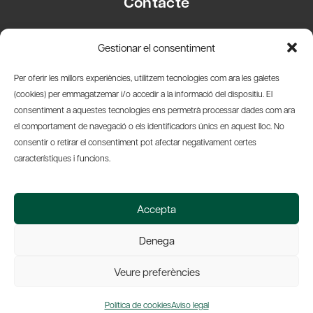
Contacte
Carrer Basea, 8
Gestionar el consentiment
08003 Barcelona
T.
+34 93 319 28 54
Per oferir les millors experiències, utilitzem tecnologies com ara les galetes
info@amicsdelpais.com
(cookies) per emmagatzemar i/o accedir a la informació del dispositiu. El
consentiment a aquestes tecnologies ens permetrà processar dades com ara
Suscripció Newsletter
el comportament de navegació o els identificadors únics en aquest lloc. No
consentir o retirar el consentiment pot afectar negativament certes
LinkedIn
YouTub
X
Bl
característiques i funcions.
© 2026 Societat Econòmica Barcelonesa d'Amics del País
Accepta
Política de Privacidad y Avís Legal
Política de Cookies
Denega
Web by Ideamatic
Veure preferències
Política de cookies
Aviso legal