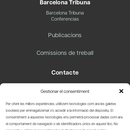
Barcelona Tribuna
Barcelona Tribuna
Conferencias
Publicacions
Comissions de treball
Contacte
Carrer Basea, 8
Gestionar el consentiment
08003 Barcelona
T.
+34 93 319 28 54
Per oferir les millors experiències, utilitzem tecnologies com ara les galetes
info@amicsdelpais.com
(cookies) per emmagatzemar i/o accedir a la informació del dispositiu. El
consentiment a aquestes tecnologies ens permetrà processar dades com ara
Suscripció Newsletter
el comportament de navegació o els identificadors únics en aquest lloc. No