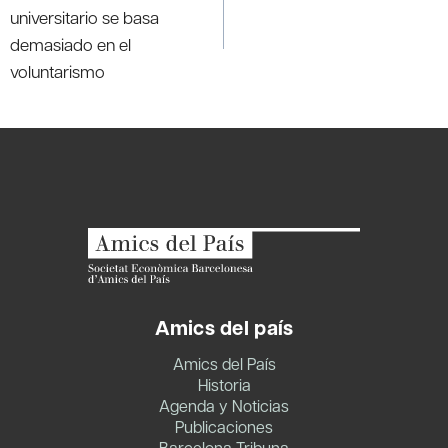
entradas
universitario se basa
demasiado en el
voluntarismo
Amics del país
Amics del País
Historia
Agenda y Noticias
Publicaciones
Barcelona Tribuna