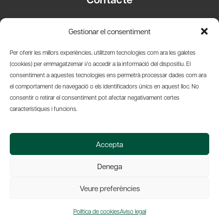
Carrer Basea, 8
Gestionar el consentiment
08003 Barcelona
T.
+34 93 319 28 54
Per oferir les millors experiències, utilitzem tecnologies com ara les galetes
info@amicsdelpais.com
(cookies) per emmagatzemar i/o accedir a la informació del dispositiu. El
consentiment a aquestes tecnologies ens permetrà processar dades com ara
Suscripció Newsletter
el comportament de navegació o els identificadors únics en aquest lloc. No
consentir o retirar el consentiment pot afectar negativament certes
LinkedIn
YouTub
X
Bl
característiques i funcions.
© 2026 Societat Econòmica Barcelonesa d'Amics del País
Accepta
Política de Privacidad y Avís Legal
Política de Cookies
Denega
Web by Ideamatic
Veure preferències
Política de cookies
Aviso legal