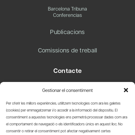
Barcelona Tribuna
Conferencias
Publicacions
Comissions de treball
Contacte
Carrer Basea, 8
Gestionar el consentiment
08003 Barcelona
T.
+34 93 319 28 54
Per oferir les millors experiències, utilitzem tecnologies com ara les galetes
info@amicsdelpais.com
(cookies) per emmagatzemar i/o accedir a la informació del dispositiu. El
consentiment a aquestes tecnologies ens permetrà processar dades com ara
Suscripció Newsletter
el comportament de navegació o els identificadors únics en aquest lloc. No
consentir o retirar el consentiment pot afectar negativament certes