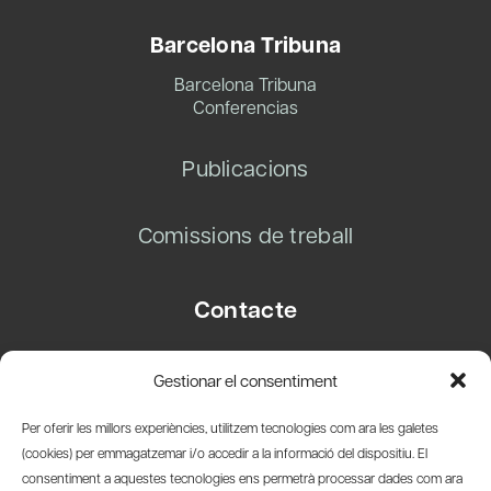
Barcelona Tribuna
Barcelona Tribuna
Conferencias
Publicacions
Comissions de treball
Contacte
Carrer Basea, 8
Gestionar el consentiment
08003 Barcelona
T.
+34 93 319 28 54
Per oferir les millors experiències, utilitzem tecnologies com ara les galetes
info@amicsdelpais.com
(cookies) per emmagatzemar i/o accedir a la informació del dispositiu. El
consentiment a aquestes tecnologies ens permetrà processar dades com ara