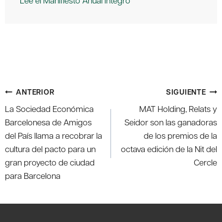
Lee el Manifiesto Anual íntegro
Navegación
ANTERIOR
SIGUIENTE
de
La Sociedad Económica
MAT Holding, Relats y
entradas
Barcelonesa de Amigos
Seidor son las ganadoras
del País llama a recobrar la
de los premios de la
cultura del pacto para un
octava edición de la Nit del
gran proyecto de ciudad
Cercle
para Barcelona