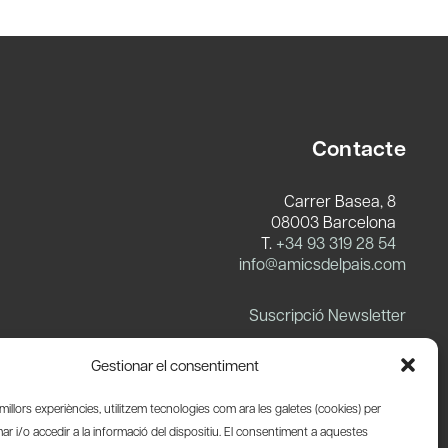
Contacte
Carrer Basea, 8
08003 Barcelona
T.
+34 93 319 28 54
info@amicsdelpais.com
Suscripció Newsletter
LinkedIn
YouTube
X
Blues
Gestionar el consentiment
s millors experiències, utilitzem tecnologies com ara les galetes (cookies) per
 i/o accedir a la informació del dispositiu. El consentiment a aquestes