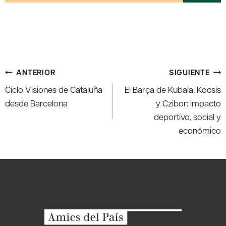
Navegación
ANTERIOR
SIGUIENTE
de
Ciclo Visiones de Cataluña
El Barça de Kubala, Kocsis
entradas
desde Barcelona
y Czibor: impacto
deportivo, social y
económico