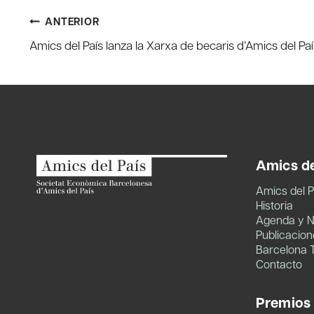
Navegación
ANTERIOR
Amics del País lanza la Xarxa de becaris d’Amics del Paí
de
entradas
Amics de
Amics del P
Historia
Agenda y N
Publicacion
Barcelona 
Contacto
Premios