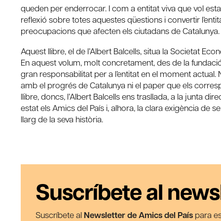
queden per enderrocar. I com a entitat viva que vol estar
reflexió sobre totes aquestes qüestions i convertir l’enti
preocupacions que afecten els ciutadans de Catalunya.
Aquest llibre, el de l’Albert Balcells, situa la Societat 
En aquest volum, molt concretament, des de la fundació 
gran responsabilitat per a l’entitat en el moment actual
amb el progrés de Catalunya ni el paper que els corres
llibre, doncs, l’Albert Balcells ens trasllada, a la junta 
estat els Amics del País i, alhora, la clara exigència de se
llarg de la seva història.
Suscríbete al news
Suscríbete al
Newsletter de Amics del País
para es