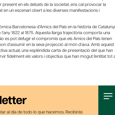
 present en els debats de la societat, ens cal provocar la
tat en un escenari obert a les diverses manifestacions i
Econòmica Barcelonesa d’Amics del País en la història de Cataluny
l’any 1822 al 1875. Aquesta llarga trajectòria comporta una
. No es pot defugir el compromís que els Amics del País tenen
pon d’assumir en la seva projecció al món d’avui. Amb aquest
directiva actual, una esplèndida carta de presentació del que han
rvir fidelment els valors i objectius que han mogut l’entitat tot a
letter
tar al día de todo lo que hacemos. Recibirás