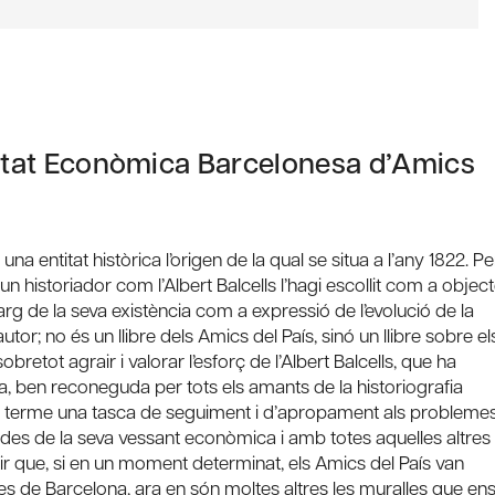
at Econòmica Barcelonesa d’Amics
 entitat històrica l’origen de la qual se situa a l’any 1822. Pe
ue un historiador com l’Albert Balcells l’hagi escollit com a objec
 llarg de la seva existència com a expressió de l’evolució de la
utor; no és un llibre dels Amics del País, sinó un llibre sobre el
etot agrair i valorar l’esforç de l’Albert Balcells, que ha
cia, ben reconeguda per tots els amants de la historiografia
dur a terme una tasca de seguiment i d’apropament als probleme
 des de la seva vessant econòmica i amb totes aquelles altres
ir que, si en un moment determinat, els Amics del País van
es de Barcelona, ara en són moltes altres les muralles que en