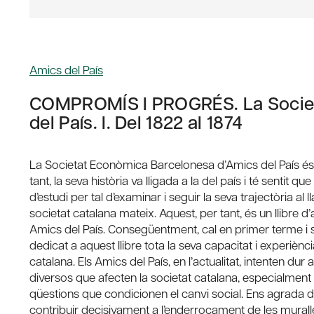
Amics del País
COMPROMÍS I PROGRÉS. La Societ
del País. I. Del 1822 al 1874
La Societat Econòmica Barcelonesa d’Amics del País és una
tant, la seva història va lligada a la del país i té sentit q
d’estudi per tal d’examinar i seguir la seva trajectòria al
societat catalana mateix. Aquest, per tant, és un llibre d’a
Amics del País. Consegüentment, cal en primer terme i sobr
dedicat a aquest llibre tota la seva capacitat i experièn
catalana. Els Amics del País, en l’actualitat, intenten 
diversos que afecten la societat catalana, especialment
qüestions que condicionen el canvi social. Ens agrada d
contribuir decisivament a l’enderrocament de les murall