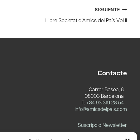
SIGUIENTE
Llibre Societat d’Amics del País Vol II
Contacte
Carrer Basea, 8
08003 Barcelona
T.
+34 93 319 28 54
info@amicsdelpais.com
Suscripció Newsletter