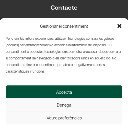
Contacte
Carrer Basea, 8
Gestionar el consentiment
08003 Barcelona
T.
+34 93 319 28 54
Per oferir les millors experiències, utilitzem tecnologies com ara les galetes
info@amicsdelpais.com
(cookies) per emmagatzemar i/o accedir a la informació del dispositiu. El
consentiment a aquestes tecnologies ens permetrà processar dades com ara
Suscripció Newsletter
el comportament de navegació o els identificadors únics en aquest lloc. No
consentir o retirar el consentiment pot afectar negativament certes
LinkedIn
YouTub
X
Bl
característiques i funcions.
© 2026 Societat Econòmica Barcelonesa d'Amics del País
Accepta
Política de Privacidad y Avís Legal
Política de Cookies
Denega
Web by Ideamatic
Veure preferències