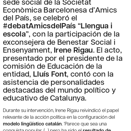
sede social de la Societat
Econòmica Barcelonesa d’Amics
del País, se celebró el
#debatAmicsdelPaís
“
Llengua i
escola
”, con la participación de la
exconsejera de Benestar Social i
Ensenyament,
Irene Rigau
. El acto,
presentado por el presidente de la
comisión de Educación de la
entidad,
Lluís Font
, contó con la
asistencia de personalidades
destacadas del mundo político y
educativo de Catalunya.
Durante su intervención, Irene Rigau reivindicó el papel
relevante de la acción política en la configuración del
modelo lingüístico catalán
. ‘Parece que sea una
conquista popular, (…) pero ha sido el
resultado de