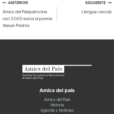
Navegación
ANTERIOR
SIGUIENTE
de
Amics del Paíspatrocina
Llengua i escola
entradas
con 3.000 euros el premio
Alexan Pedrós
Amics del país
Amics del País
Historia
Agenda y Noticias