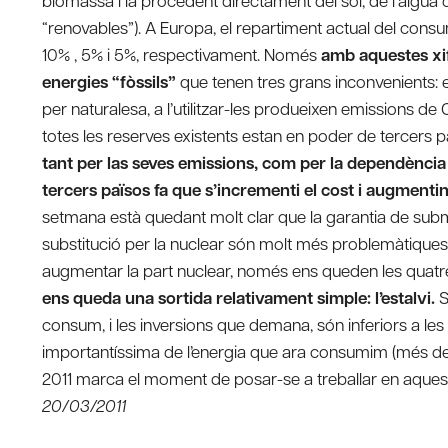
biomassa i la procedent directament del sol, de l’aigua
“renovables”). A Europa, el repartiment actual del cons
10% , 5% i 5%, respectivament. Només
amb aquestes xif
energies “fòssils”
que tenen tres grans inconvenients: 
per naturalesa, a l’utilitzar-les produeixen emissions de 
totes les reserves existents estan en poder de tercers p
tant per las seves emissions, com per la dependènci
tercers països fa que s’incrementi el cost i augmenti
setmana està quedant molt clar que la garantia de submi
substitució per la nuclear són molt més problemàtiques. 
augmentar la part nuclear, només ens queden les quatre r
ens queda una sortida relativament simple: l’estalvi.
S
consum, i les inversions que demana, són inferiors a le
importantíssima de l’energia que ara consumim (més de
2011 marca el moment de posar-se a treballar en aques
20/03/2011