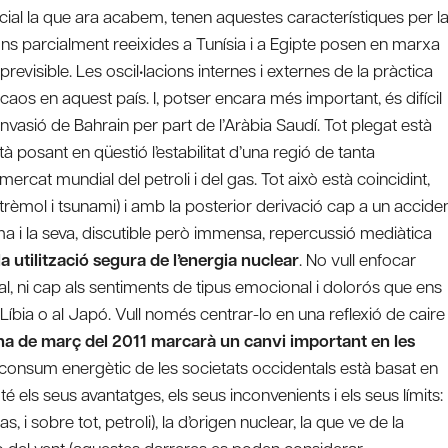
ial la que ara acabem, tenen aquestes característiques per l
ns parcialment reeixides a Tunísia i a Egipte posen en marxa
previsible. Les oscil•lacions internes i externes de la pràctica
 caos en aquest país. I, potser encara més important, és difícil
 invasió de Bahrain per part de l’Aràbia Saudí. Tot plegat està
està posant en qüestió l’estabilitat d’una regió de tanta
 mercat mundial del petroli i del gas. Tot això està coincidint,
trèmol i tsunami) i amb la posterior derivació cap a un accide
a i la seva, discutible però immensa, repercussió mediàtica
a utilització segura de l’energia nuclear
. No vull enfocar
l, ni cap als sentiments de tipus emocional i dolorós que ens
ia o al Japó. Vull només centrar-lo en una reflexió de caire
na de març del 2011 marcarà un canvi important en les
 consum energètic de les societats occidentals està basat en
é els seus avantatges, els seus inconvenients i els seus límits:
 i sobre tot, petroli), la d’origen nuclear, la que ve de la