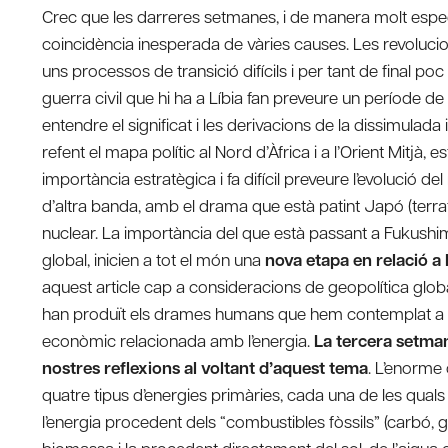
Crec que les darreres setmanes, i de manera molt espec
coincidència inesperada de vàries causes. Les revolucio
uns processos de transició difícils i per tant de final poc 
guerra civil que hi ha a Líbia fan preveure un període de
entendre el significat i les derivacions de la dissimulada
refent el mapa polític al Nord d’Àfrica i a l’Orient Mitjà, 
importància estratègica i fa difícil preveure l’evolució del
d’altra banda, amb el drama que està patint Japó (terra
nuclear. La importància del que està passant a Fukushim
global, inicien a tot el món una
nova etapa en relació a l
aquest article cap a consideracions de geopolítica globa
han produït els drames humans que hem contemplat a Líb
econòmic relacionada amb l’energia.
La tercera setma
nostres reflexions al voltant d’aquest tema
. L’enorme
quatre tipus d’energies primàries, cada una de les quals t
l’energia procedent dels “combustibles fòssils” (carbó, gas,