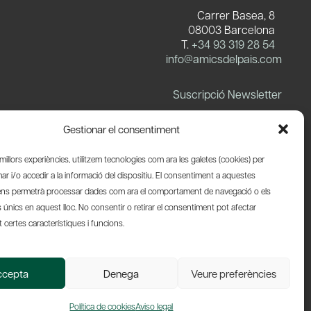
Carrer Basea, 8
08003 Barcelona
T.
+34 93 319 28 54
info@amicsdelpais.com
Suscripció Newsletter
LinkedIn
YouTube
X
Blues
Gestionar el consentiment
s millors experiències, utilitzem tecnologies com ara les galetes (cookies) per
 i/o accedir a la informació del dispositiu. El consentiment a aquestes
ens permetrà processar dades com ara el comportament de navegació o els
s únics en aquest lloc. No consentir o retirar el consentiment pot afectar
certes característiques i funcions.
Web by Ideamatic
ccepta
Denega
Veure preferències
Política de cookies
Aviso legal