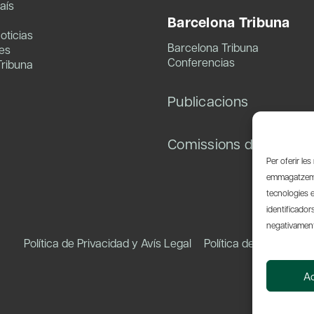
aís
Barcelona Tribuna
oticias
Barcelona Tribuna
es
Conferencias
Tribuna
Publicacions
Comissions de treball
Per oferir le
emmagatzemar
tecnologies 
identificador
negativament 
Política de Privacidad y Avís Legal
Política de Cookies
A