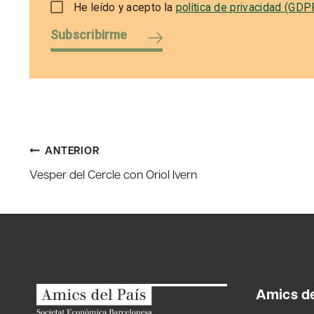
He leído y acepto la
política de privacidad (GDP
Subscribirme
Navegación
ANTERIOR
Vesper del Cercle con Oriol Ivern
de
entradas
Amics de