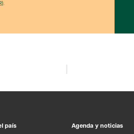
R)
.
l país
Agenda y noticias