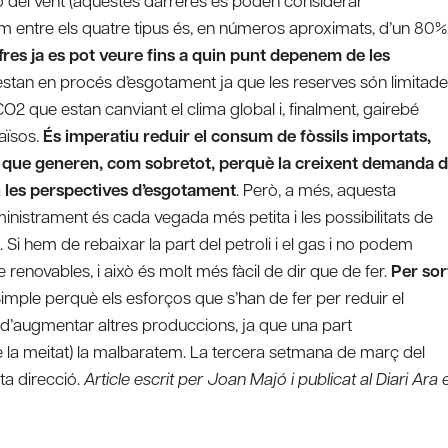
 o del vent (aquestes darreres es poden considerar
um entre els quatre tipus és, en números aproximats, d’un 80%
res ja es pot veure fins a quin punt depenem de les
estan en procés d’esgotament ja que les reserves són limitad
CO2 que estan canviant el clima global i, finalment, gairebé
aïsos.
És imperatiu reduir el consum de fòssils importats,
a que generen, com sobretot, perquè la creixent demanda 
n les perspectives d’esgotament
. Però, a més, aquesta
nistrament és cada vegada més petita i les possibilitats de
Si hem de rebaixar la part del petroli i el gas i no podem
enovables, i això és molt més fàcil de dir que de fer.
Per sor
imple perquè els esforços que s’han de fer per reduir el
s d’augmentar altres produccions, ja que una part
 la meitat) la malbaratem. La tercera setmana de març del
ta direcció.
Article escrit per Joan Majó i publicat al Diari Ara e