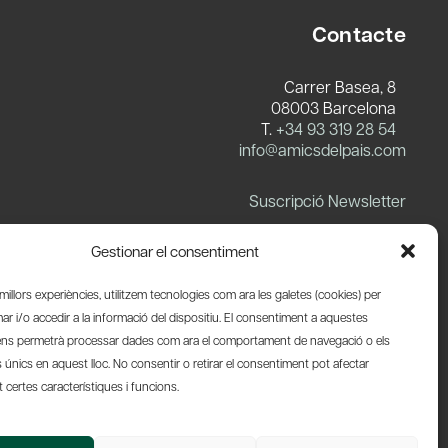
Contacte
Carrer Basea, 8
08003 Barcelona
T.
+34 93 319 28 54
info@amicsdelpais.com
Suscripció Newsletter
LinkedIn
YouTube
X
Blues
Gestionar el consentiment
s millors experiències, utilitzem tecnologies com ara les galetes (cookies) per
 i/o accedir a la informació del dispositiu. El consentiment a aquestes
ens permetrà processar dades com ara el comportament de navegació o els
s únics en aquest lloc. No consentir o retirar el consentiment pot afectar
certes característiques i funcions.
Web by Ideamatic