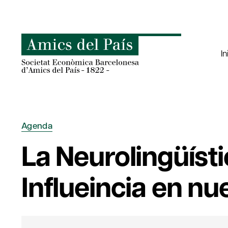
Saltar
al
contenido
In
Agenda
La Neurolingüísti
Influeincia en nu