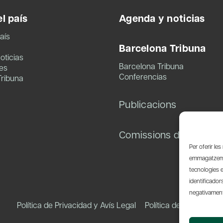
l país
Agenda y noticias
aís
Barcelona Tribuna
oticias
Barcelona Tribuna
es
Conferencias
Tribuna
Publicacions
Comissions de treball
Per oferir le
emmagatzemar
tecnologies 
identificador
negativament 
Política de Privacidad y Avís Legal
Política de Cookies