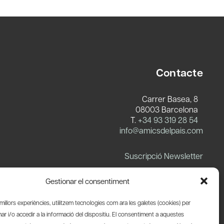
Contacte
Carrer Basea, 8
08003 Barcelona
T.
+34 93 319 28 54
info@amicsdelpais.com
Suscripció Newsletter
LinkedIn
YouTube
X
Blues
Gestionar el consentiment
s millors experiències, utilitzem tecnologies com ara les galetes (cookies) per
 i/o accedir a la informació del dispositiu. El consentiment a aquestes