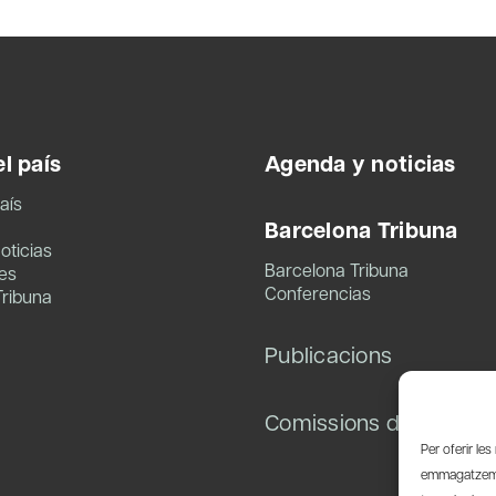
l país
Agenda y noticias
aís
Barcelona Tribuna
oticias
Barcelona Tribuna
es
Conferencias
Tribuna
Publicacions
Comissions de treball
Per oferir le
emmagatzemar