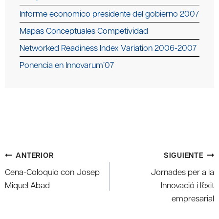
Informe economico presidente del gobierno 2007
Mapas Conceptuales Competividad
Networked Readiness Index Variation 2006-2007
Ponencia en Innovarum´07
Navegación
ANTERIOR
SIGUIENTE
de
Cena-Coloquio con Josep
Jornades per a la
entradas
Miquel Abad
Innovació i l’èxit
empresarial