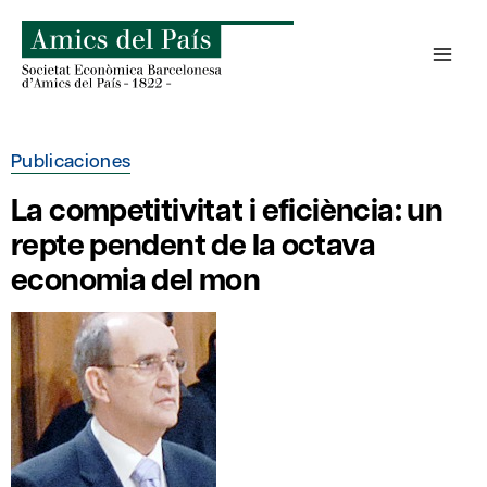
Saltar
al
contenido
Publicaciones
La competitivitat i eficiència: un
repte pendent de la octava
economia del mon