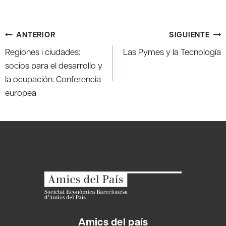
Navegación
ANTERIOR
SIGUIENTE
de
Regiones i ciudades:
Las Pymes y la Tecnología
entradas
socios para el desarrollo y
la ocupación. Conferencia
europea
Amics del país