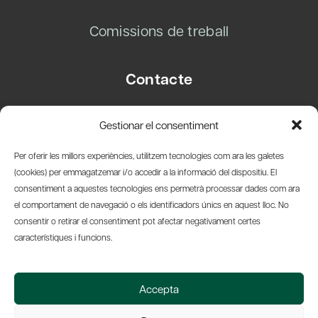
Comissions de treball
Contacte
Carrer Basea, 8
Gestionar el consentiment
08003 Barcelona
T.
+34 93 319 28 54
Per oferir les millors experiències, utilitzem tecnologies com ara les galetes
info@amicsdelpais.com
(cookies) per emmagatzemar i/o accedir a la informació del dispositiu. El
consentiment a aquestes tecnologies ens permetrà processar dades com ara
Suscripció Newsletter
el comportament de navegació o els identificadors únics en aquest lloc. No
consentir o retirar el consentiment pot afectar negativament certes
LinkedIn
YouTub
X
Bl
característiques i funcions.
© 2026 Societat Econòmica Barcelonesa d'Amics del País
Accepta
Política de Privacidad y Avís Legal
Política de Cookies