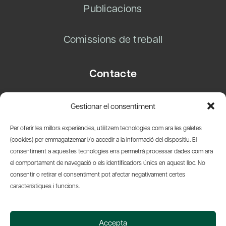
Publicacions
Comissions de treball
Contacte
Carrer Basea, 8
Gestionar el consentiment
08003 Barcelona
T.
+34 93 319 28 54
Per oferir les millors experiències, utilitzem tecnologies com ara les galetes
info@amicsdelpais.com
(cookies) per emmagatzemar i/o accedir a la informació del dispositiu. El
consentiment a aquestes tecnologies ens permetrà processar dades com ara
Suscripció Newsletter
el comportament de navegació o els identificadors únics en aquest lloc. No
consentir o retirar el consentiment pot afectar negativament certes
LinkedIn
YouTub
X
Bl
característiques i funcions.
© 2026 Societat Econòmica Barcelonesa d'Amics del País
Accepta