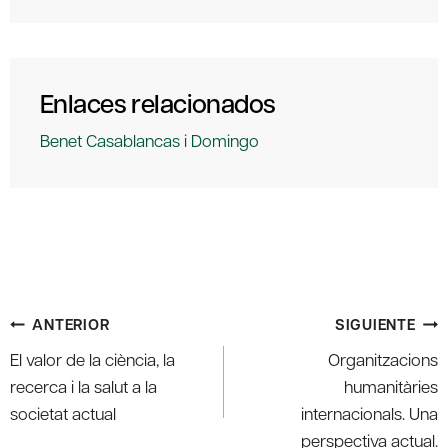
Enlaces relacionados
Benet Casablancas i Domingo
Navegación
ANTERIOR
SIGUIENTE
de
El valor de la ciència, la
Organitzacions
entradas
recerca i la salut a la
humanitàries
societat actual
internacionals. Una
perspectiva actual.