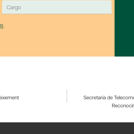
R)
.
neixement
Secretaria de Telecomu
Reconocim