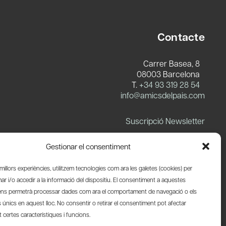
Contacte
Carrer Basea, 8
08003 Barcelona
T.
+34 93 319 28 54
info@amicsdelpais.com
Suscripció Newsletter
LinkedIn
YouTube
X
Blues
Gestionar el consentiment
s millors experiències, utilitzem tecnologies com ara les galetes (cookies) per
 i/o accedir a la informació del dispositiu. El consentiment a aquestes
ens permetrà processar dades com ara el comportament de navegació o els
s únics en aquest lloc. No consentir o retirar el consentiment pot afectar
certes característiques i funcions.