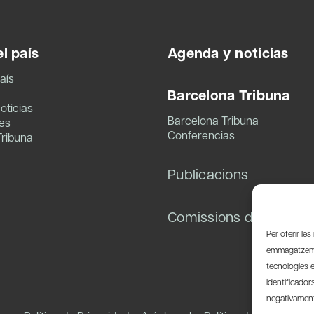
l país
Agenda y noticias
aís
Barcelona Tribuna
oticias
Barcelona Tribuna
es
Conferencias
Tribuna
Publicacions
Comissions de treball
Per oferir le
emmagatzemar
tecnologies 
identificador
negativament 