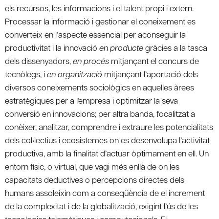
els recursos, les informacions i el talent propi i extern.
Processar la informació i gestionar el coneixement es
converteix en l’aspecte essencial per aconseguir la
productivitat i la innovació
en producte
gràcies a la tasca
dels dissenyadors,
en procés
mitjançant el concurs de
tecnòlegs, i
en organització
mitjançant l’aportació dels
diversos coneixements sociològics en aquelles àrees
estratègiques per a l’empresa i optimitzar la seva
conversió en innovacions; per altra banda, focalitzat a
conèixer, analitzar, comprendre i extraure les potencialitats
dels col•lectius i ecosistemes on es desenvolupa l’activitat
productiva, amb la finalitat d’actuar òptimament en ell. Un
entorn físic, o virtual, que vagi més enllà de on les
capacitats deductives o percepcions directes dels
humans assoleixin com a conseqüència de el increment
de la complexitat i de la globalització, exigint l’ús de les
tecnologies telemàtiques i computacionals. El