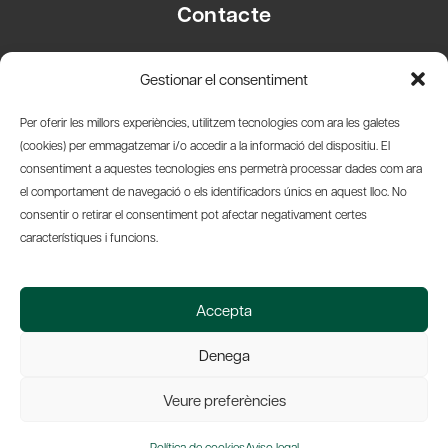
Contacte
Carrer Basea, 8
Gestionar el consentiment
08003 Barcelona
T.
+34 93 319 28 54
Per oferir les millors experiències, utilitzem tecnologies com ara les galetes
info@amicsdelpais.com
(cookies) per emmagatzemar i/o accedir a la informació del dispositiu. El
consentiment a aquestes tecnologies ens permetrà processar dades com ara
Suscripció Newsletter
el comportament de navegació o els identificadors únics en aquest lloc. No
consentir o retirar el consentiment pot afectar negativament certes
LinkedIn
YouTub
X
Bl
característiques i funcions.
© 2026 Societat Econòmica Barcelonesa d'Amics del País
Accepta
Política de Privacidad y Avís Legal
Política de Cookies
Denega
Web by Ideamatic
Veure preferències
Política de cookies
Aviso legal