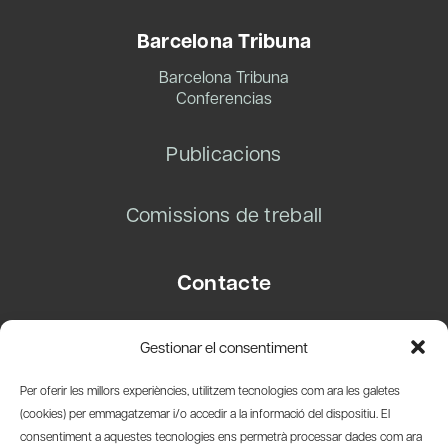
Barcelona Tribuna
Barcelona Tribuna
Conferencias
Publicacions
Comissions de treball
Contacte
Carrer Basea, 8
Gestionar el consentiment
08003 Barcelona
T.
+34 93 319 28 54
Per oferir les millors experiències, utilitzem tecnologies com ara les galetes
info@amicsdelpais.com
(cookies) per emmagatzemar i/o accedir a la informació del dispositiu. El
consentiment a aquestes tecnologies ens permetrà processar dades com ara