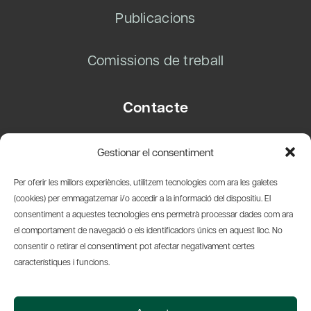
Publicacions
Comissions de treball
Contacte
Carrer Basea, 8
Gestionar el consentiment
08003 Barcelona
T.
+34 93 319 28 54
Per oferir les millors experiències, utilitzem tecnologies com ara les galetes
info@amicsdelpais.com
(cookies) per emmagatzemar i/o accedir a la informació del dispositiu. El
consentiment a aquestes tecnologies ens permetrà processar dades com ara
Suscripció Newsletter
el comportament de navegació o els identificadors únics en aquest lloc. No
consentir o retirar el consentiment pot afectar negativament certes
LinkedIn
YouTub
X
Bl
característiques i funcions.
© 2026 Societat Econòmica Barcelonesa d'Amics del País