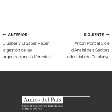
Navegación
ANTERIOR
SIGUIENTE
de
El Saber y El Saber Hacer:
Antoni Pont al Cicle
entradas
la gestión de las
d’Anàlisi dels Sectors
organizaciones `diferentes`
Industrials de Catalunya