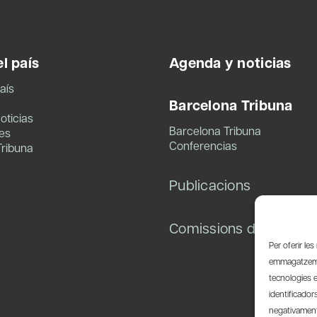
l país
Agenda y noticias
aís
Barcelona Tribuna
oticias
Barcelona Tribuna
es
Conferencias
Tribuna
Publicacions
Comissions de treball
Per oferir le
emmagatzemar
tecnologies 
identificador
negativament 