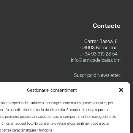
Contacte
Carrer Basea, 8
08003 Barcelona
T.
+34 93 319 28 54
info@amicsdelpais.com
Suscripció Newsletter
LinkedIn
YouTube
X
Blues
Gestionar el consentiment
s millors experiències, utilitzem tecnologies com ara les galetes (cookies) per
 i/o accedir a la informació del dispositiu. El consentiment a aquestes
ens permetrà processar dades com ara el comportament de navegació o els
s únics en aquest lloc. No consentir o retirar el consentiment pot afectar
certes característiques i funcions.