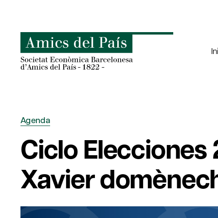
Saltar
al
contenido
In
Agenda
Ciclo Elecciones
Xavier domènec