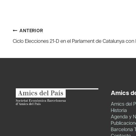
Navegación
ANTERIOR
Ciclo Elecciones 21-D en el Parlament de Catalunya con
de
entradas
Amics de
Amics del P
Historia
Agenda y N
Publicacion
Barcelona 
Contacto