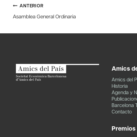
Navegación
ANTERIOR
Asamblea General Ordinaria
de
entradas
Amics de
Amics del P
Historia
Agenda y N
Publicacion
Barcelona 
Contacto
Premios