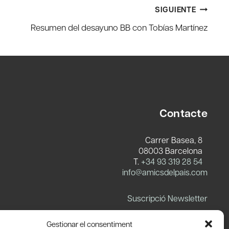
SIGUIENTE
Resumen del desayuno BB con Tobías Martínez
Contacte
Carrer Basea, 8
08003 Barcelona
T.
+34 93 319 28 54
info@amicsdelpais.com
Suscripció Newsletter
LinkedIn
YouTube
X
Blues
Gestionar el consentiment