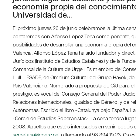
economia propia del conocimiento
Universidad de…
El próximo jueves 26 de junio celebramos la última cen
contaremos con Alfonso López Tena como ponente, que 
posibilidades de desarrollar una economia propia del 
Valencia, Alfonso López Tena ha sido fundador y direct
Jurídicos (Instituto de Estudios Catalanes) y de la Fun
Comarcal de la Cultura de Urgell. Es miembro del Cons
Llull – ESADE, de Omnium Cultural, del Grupo Hayek, de
País Valenciano. Nombrado a propuesta de CiU para el
prestigio, es vocal del Consejo General del Poder Judici
Relaciones Internacionales, Igualdad de Género, y de re
Autónomas. Escribió el libro «Catalunya bajo España. La
«Cercle de Estudios Soberanistas». La cena tendrá luga
2008. Aquellos que estéis interesados en venir, podéis 
secretaria@cperc.net
o llamando al 93 394 19 23. Os esp