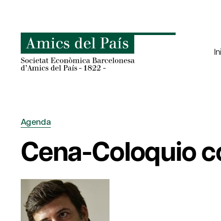
Saltar
al
contenido
In
Agenda
Cena-Coloquio c