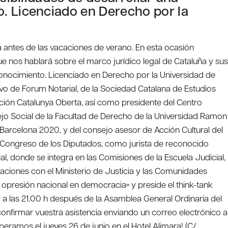
. Licenciado en Derecho por la
a antes de las vacaciones de verano. En esta ocasión
nos hablará sobre el marco jurídico legal de Cataluña y sus
conocimiento. Licenciado en Derecho por la Universidad de
ivo de Forum Notarial, de la Sociedad Catalana de Estudios
dación Catalunya Oberta, así como presidente del Centro
ejo Social de la Facultad de Derecho de la Universidad Ramon
 Barcelona 2020, y del consejo asesor de Acción Cultural del
 Congreso de los Diputados, como jurista de reconocido
al, donde se integra en las Comisiones de la Escuela Judicial,
laciones con el Ministerio de Justicia y las Comunidades
 opresión nacional en democracia» y preside el think-tank
r a las 21.00 h después de la Asamblea General Ordinaria del
confirmar vuestra asistencia enviando un correo electrónico a
eramos el jueves 26 de junio en el Hotel Alimara! (C/