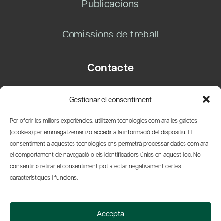
Publicacions
Comissions de treball
Contacte
Carrer Basea, 8
Gestionar el consentiment
08003 Barcelona
T.
+34 93 319 28 54
Per oferir les millors experiències, utilitzem tecnologies com ara les galetes
info@amicsdelpais.com
(cookies) per emmagatzemar i/o accedir a la informació del dispositiu. El
consentiment a aquestes tecnologies ens permetrà processar dades com ara
Suscripció Newsletter
el comportament de navegació o els identificadors únics en aquest lloc. No
consentir o retirar el consentiment pot afectar negativament certes
LinkedIn
YouTub
X
Bl
característiques i funcions.
© 2026 Societat Econòmica Barcelonesa d'Amics del País
Accepta