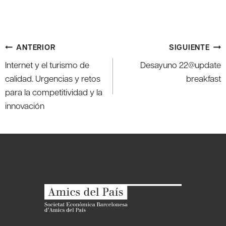
Navegación
ANTERIOR
SIGUIENTE
de
Internet y el turismo de
Desayuno 22@update
entradas
calidad. Urgencias y retos
breakfast
para la competitividad y la
innovación