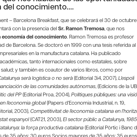
a del conocimiento.…
ent – Barcelona Breakfast, que se celebrará el 30 de octubre
ontará con la presencia del
Sr. Ramon Tremosa
, que nos
la economía del conocimiento
. Ramon Tremosa es profesor
d de Barcelona. Se doctoró en 1999 con una tesis referida al
empresariales en la manufactura catalana. Ha publicado
 académicas, tanto internacionales como estatales, sobre
 salud; y también es coautor de varios libros, como por
Catalunya serà logística o no serà
(Editorial 3i4, 2007),
L’espoli
inanciación de las comunidades autónomas
, (Edicions de la UB
ític del PP
(Editorial Proa, 2004),
Polítiques públiques: una visi
 en l’economia global
(Papers d’Economia Industrial, n. 19,
itorial, 2003),
Competitivitat de l’economia catalana en l’horitz
Estat espanyol
(CAT21, 2003),
El sector públic a Catalunya, 1985
atalunya: la força productiva catalana
(Editorial Pòrtic i Banc 
res de 35 años: 30 euros Socios mayores de 35 años: 35 euros