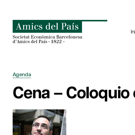
Saltar
al
contenido
In
Agenda
Cena – Coloquio