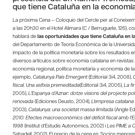
que tiene Cataluña en la economí
La próxima Cena – Coloquio del Cercle per al Coneixem
a las 20h30 en el Hotel Alimara (C / Berruguete, 126), c
hablará de
las oportunidades que tiene Cataluña en 
del Departamento de Teoría Económica de la Universida
impacto de la política monetaria sobre los resultados 
diversos artículos sobre economía catalana en revistas
economía regional, política monetaria y economía de la
ejemplo,
Catalunya País Emergent
(Editorial 3i4, 2008),
fiscal. Una asfíxia premeditada
(Editorial 3i4, 2005),
La f
2005),
L’Espanya d’Aznar: dotze visions del projecte pol
renovada
(Ediciones Deusto, 2004),
L’empresa catalana
2003),
Catalunya: una societat massa limitada
(Angle Ed
2010: Efectes macroeconòmics del dèficit fiscal amb l’
1998
(Institut d’Estudis Autonòmics, 2002) i
Les PIME a C
Sabadell, 2002). El precio de la cena es: Socios meno