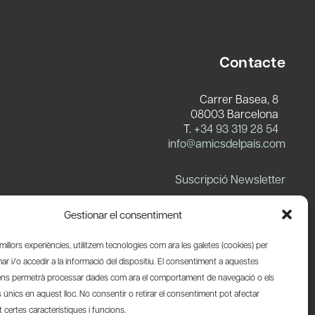
Contacte
Carrer Basea, 8
08003 Barcelona
T.
+34 93 319 28 54
info@amicsdelpais.com
Suscripció Newsletter
LinkedIn
YouTube
X
Blues
Gestionar el consentiment
s millors experiències, utilitzem tecnologies com ara les galetes (cookies) per
 i/o accedir a la informació del dispositiu. El consentiment a aquestes
ens permetrà processar dades com ara el comportament de navegació o els
s únics en aquest lloc. No consentir o retirar el consentiment pot afectar
certes característiques i funcions.