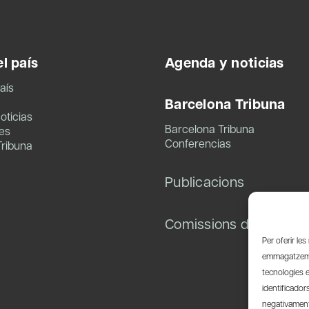
l país
Agenda y noticias
aís
Barcelona Tribuna
oticias
Barcelona Tribuna
es
Conferencias
Tribuna
Publicacions
Comissions de treball
Per oferir le
emmagatzemar
tecnologies 
identificador
negativament 